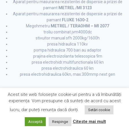
Aparat pentru masurarea rezistentei de dispersie a prizei de
pamant
METREL /MI 3123
Aparat pentru masurarea rezistentei de dispersie a prizei de
pamant
FLUKE 1630-2
Megohmetru
METREL / TERAOHM – MI 2077
troliu combinat jvm4000dc
stivuitor manual sfh 2000kg/1600h
presa hidraulica 110kv
pompa hidraulica 700 bari au adaptor
prajina electroizolanta telescopica 9m
presa electrohidr.multifunctionala 60 kn
presa electrohidraulica 60 kn
presa electrohidraulica 60kn, max.300mmp next gen
Acest site web folosește cookie-uri pentru a vă îmbunătăți
experiența. Vom presupune că sunteți de acord cu acest
lucru, dar puteți renunța dacă doriți.
Setări cookie
Citeste mai mult
Acceptă
Respinge