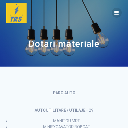
Skip
to
content
Dotari materiale
PARC AUTO
AUTOUTILITARE / UTILAJE
– 29
MANITOU MRT
MINIEXCAVATOR BOBCAT