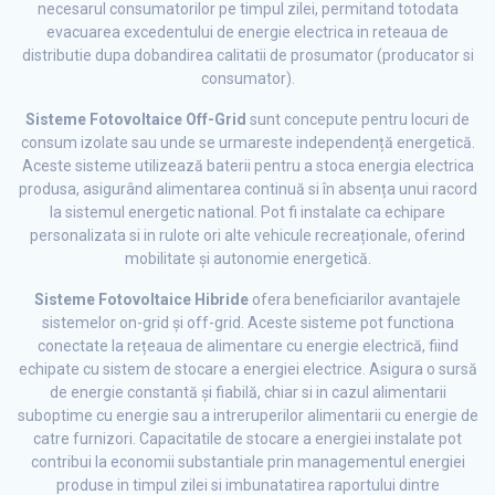
necesarul consumatorilor pe timpul zilei, permitand totodata
evacuarea excedentului de energie electrica in reteaua de
distributie dupa dobandirea calitatii de prosumator (producator si
consumator).
Sisteme Fotovoltaice Off-Grid
sunt concepute pentru locuri de
consum izolate sau unde se urmareste independență energetică.
Aceste sisteme utilizează baterii pentru a stoca energia electrica
produsa, asigurând alimentarea continuă si în absența unui racord
la sistemul energetic national. Pot fi instalate ca echipare
personalizata si in rulote ori alte vehicule recreaționale, oferind
mobilitate și autonomie energetică.
Sisteme Fotovoltaice Hibride
ofera beneficiarilor avantajele
sistemelor on-grid și off-grid. Aceste sisteme pot functiona
conectate la rețeaua de alimentare cu energie electrică, fiind
echipate cu sistem de stocare a energiei electrice. Asigura o sursă
de energie constantă și fiabilă, chiar si in cazul alimentarii
suboptime cu energie sau a intreruperilor alimentarii cu energie de
catre furnizori. Capacitatile de stocare a energiei instalate pot
contribui la economii substantiale prin managementul energiei
produse in timpul zilei si imbunatatirea raportului dintre