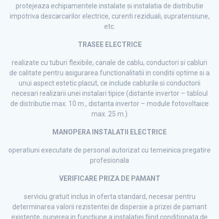
protejeaza echipamentele instalate si instalatia de distributie
impotriva descarcarilor electrice, curenti reziduali, supratensiune,
etc.
TRASEE ELECTRICE
realizate cu tuburi flexibile, canale de cablu, conductori si cabluri
de calitate pentru asigurarea functionalitatii in conditii optime si a
unui aspect estetic placut, ce include cablurile si conductorii
necesari realizarii unei instalari tipice (distante invertor – tabloul
de distributie max. 10 m., distanta invertor – module fotovoltaice
max. 25 m.)
MANOPERA INSTALATII ELECTRICE
operatiuni executate de personal autorizat cu temeinica pregatire
profesionala
VERIFICARE PRIZA DE PAMANT
serviciu gratuit inclus in oferta standard, necesar pentru
determinarea valorii rezistentei de dispersie a prizei de pamant
existente, punerea in functiune a instalatiei fiind conditionata de