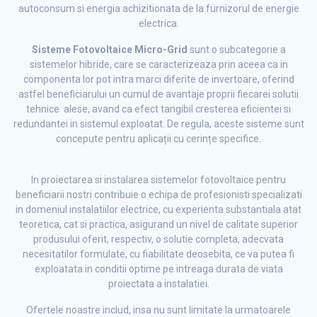
autoconsum si energia achizitionata de la furnizorul de energie
electrica.
Sisteme Fotovoltaice Micro-Grid
sunt o subcategorie a
sistemelor hibride, care se caracterizeaza prin aceea ca in
componenta lor pot intra marci diferite de invertoare, oferind
astfel beneficiarului un cumul de avantaje proprii fiecarei solutii
tehnice alese, avand ca efect tangibil cresterea eficientei si
redundantei in sistemul exploatat. De regula, aceste sisteme sunt
concepute pentru aplicații cu cerințe specifice.
In proiectarea si instalarea sistemelor fotovoltaice pentru
beneficiarii nostri contribuie o echipa de profesionisti specializati
in domeniul instalatiilor electrice, cu experienta substantiala atat
teoretica, cat si practica, asigurand un nivel de calitate superior
produsului oferit, respectiv, o solutie completa, adecvata
necesitatilor formulate, cu fiabilitate deosebita, ce va putea fi
exploatata in conditii optime pe intreaga durata de viata
proiectata a instalatiei.
Ofertele noastre includ, insa nu sunt limitate la urmatoarele