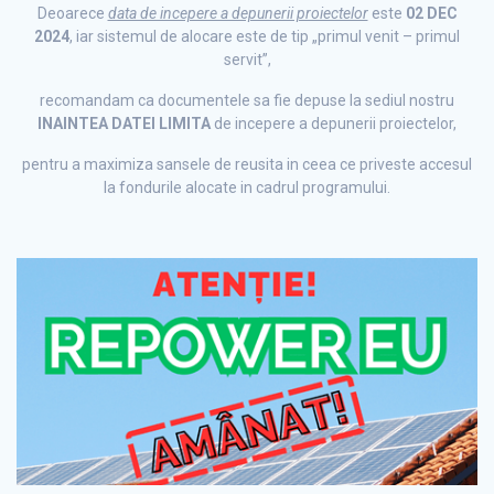
Deoarece
data de incepere a depunerii proiectelor
este
02 DEC
2024
, iar sistemul de alocare este de tip „primul venit – primul
servit”,
recomandam ca documentele sa fie depuse la sediul nostru
INAINTEA DATEI LIMITA
de incepere a depunerii proiectelor,
pentru a maximiza sansele de reusita in ceea ce priveste accesul
la fondurile alocate in cadrul programului.