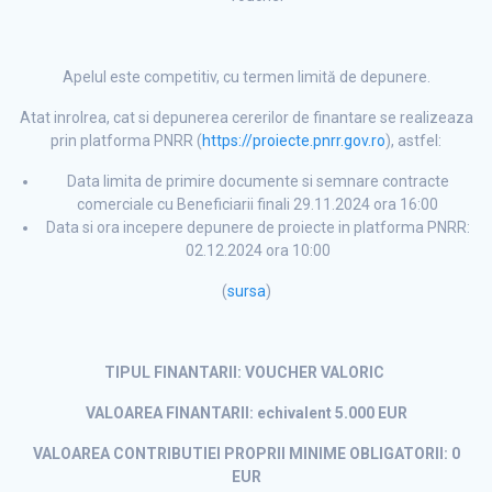
Apelul este competitiv, cu termen limită de depunere.
Atat inrolrea, cat si depunerea cererilor de finantare se realizeaza
prin platforma PNRR (
https://proiecte.pnrr.gov.ro
), astfel:
Data limita de primire documente si semnare contracte
comerciale cu Beneficiarii finali 29.11.2024 ora 16:00
Data si ora incepere depunere de proiecte in platforma PNRR:
02.12.2024 ora 10:00
(
sursa
)
TIPUL FINANTARII: VOUCHER VALORIC
VALOAREA FINANTARII: echivalent 5.000 EUR
VALOAREA CONTRIBUTIEI PROPRII MINIME OBLIGATORII: 0
EUR